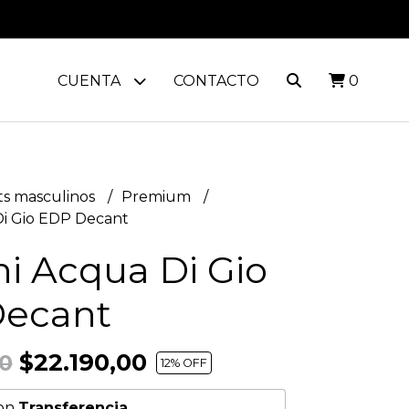
CUENTA
CONTACTO
0
s masculinos
Premium
i Gio EDP Decant
i Acqua Di Gio
ecant
$22.190,00
0
12
% OFF
on
Transferencia