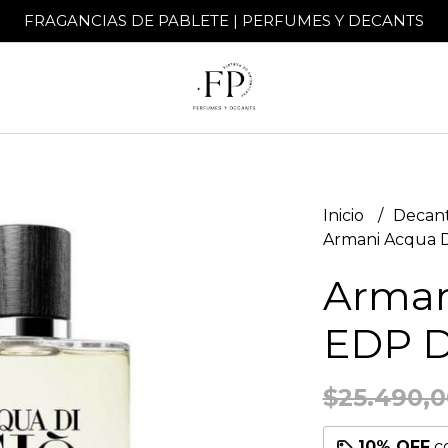
FRAGANCIAS DE PABLETE | PERFUMES Y DECANTS
Inicio
Decant
Armani Acqua D
Arman
EDP D
$25.490,0
10% OFF
c