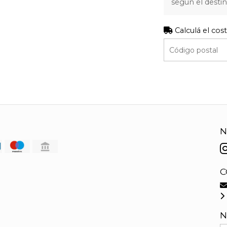
según el destin
Calculá el cos
N
C
N